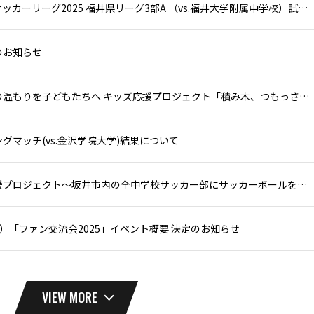
JFAU-15サッカーリーグ2025 福井県リーグ3部A （vs.福井大学附属中学校）試合結果
のお知らせ
県産木材の温もりを子どもたちへ キッズ応援プロジェクト「積み木、つもっさ！」 〜林業･教育･福祉をつなぐ地域共創プロジェクト〜 実施のお知らせ
グマッチ(vs.金沢学院大学)結果について
部活動応援プロジェクト～坂井市内の全中学校サッカー部にサッカーボールを寄贈～ 実施のお知らせ
（日）「ファン交流会2025」イベント概要 決定のお知らせ
VIEW MORE