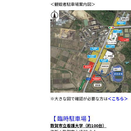
＜観戦者駐車場案内図＞
※大きな図で確認が必要な方は
＜こちら＞
【 臨時駐車場 】
敦賀市立看護大学（約100台）