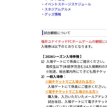
・イベントステージスケジュール
・スタジアムグルメ
・グッズ情報
試合観戦について
福井ユナイテッドFCホームゲームの観戦に
入場券は以下のとおりとなります。
【 2026シーズン入場券種 】
1）
入場ゲートにて係員にご提示ください。
高校生以下(未就学児含む)は入場無料の
※別途、総合案内所にて子ども用チケッ
2）一般入場券
：
＜紙チケットでご入場される方＞
入場ゲートにて係員にご提示ください
＜電子チケットでご入場される方＞
購入後、入力いただいたメールアドレス
試合当日、入場ゲートにて電子チケット
※届いていない方は迷惑メールに振り分け