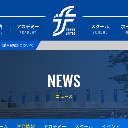
内
アカデミー
スクール
ホ
TE
ACADEMY
SCHOOL
H
戦 】試合観戦について
NEWS
ニュース
ーム
試合情報
アカデミー
スクール
イベント