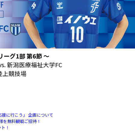
リーグ1部 第6節
〜
s. 新潟医療福祉大学FC
陸上競技場
応援に行こう」 企画について
名様を無料観戦ご招待！
ント！