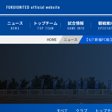
FUKUIUNITED official website
ニュース
トップチーム
試合情報
観戦案
NEWS
TOP TEAM
GAME INFO
SPECTA
HOME
ニュース
【 6/7 新福FC
すべて
クラブ
トップチ