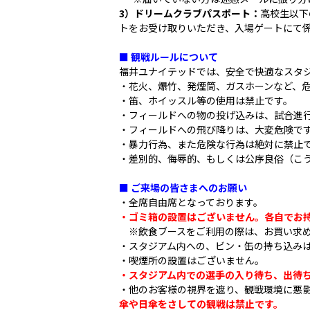
3）ドリームクラブパスポート：
高校生以下
トをお受け取りいただき、入場ゲートにて
■ 観戦ルールについて
福井ユナイテッドでは、安全で快適なスタ
・花火、爆竹、発煙筒、ガスホーンなど、
・
笛、ホイッスル等の使用は禁止です。
・フィールドへの物の投げ込みは、試合進
・フィールドへの飛び降りは、大変危険で
・暴力行為、また危険な行為は絶対に禁止
・差別的、侮辱的、もしくは公序良俗（こ
■ ご来場の皆さまへのお願い
・全席自由席となっております。
・ゴミ箱の設置はございません。各自でお
※飲食ブースをご利用の際は、お買い求め
・スタジアム内への、ビン・缶の持ち込み
・喫煙所の設置はございません。
・スタジアム内での選手の入り待ち、出待
・他のお客様の視界を遮り、観戦環境に悪
傘や日傘をさしての観戦は禁止です。