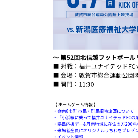
〜 第52回北信越フットボール
■ 対戦：福井ユナイテッドFC v
■ 会場：敦賀市総合運動公園
■ 開門：11:30
【 ホームゲーム情報 】
・嶺南6市町 市民・町民招待企画について
・「小浜線に乗って福井ユナイテッドFCの
・県民応援デー&丹南地域に在住の方200
・来場者全員にオリジナルうちわをプレゼ
・イベント情報