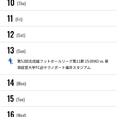
10
(Thu)
11
(Fri)
12
(Sat)
13
(Sun)
第52回北信越フットボールリーグ第11節 15:00KO vs. 新
潟経営大学FC@テクノポート福井スタジアム
14
(Mon)
15
(Tue)
16
(Wed)