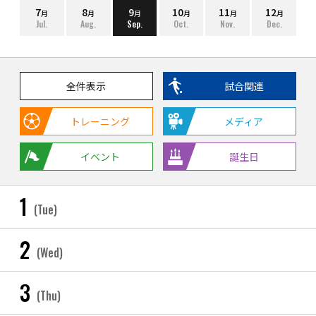
7
8
9
10
11
12
月
月
月
月
月
月
Jul.
Aug.
Sep.
Oct.
Nov.
Dec.
全件表示
試合関連
トレーニング
メディア
イベント
誕生日
1
(Tue)
2
(Wed)
3
(Thu)