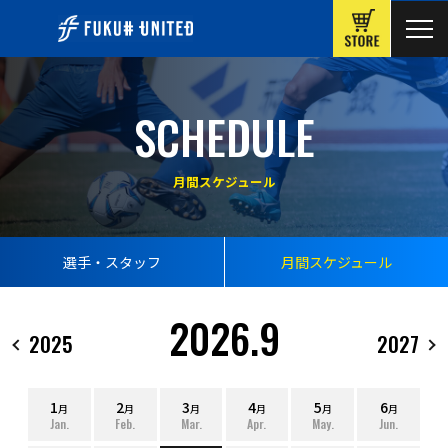
ONLINE
SCHEDULE
月間スケジュール
選手・スタッフ
月間スケジュール
2026.9
2025
2027
1
2
3
4
5
6
月
月
月
月
月
月
Jan.
Feb.
Mar.
Apr.
May.
Jun.