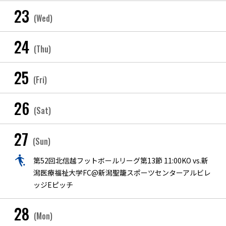
23
(Wed)
24
(Thu)
25
(Fri)
26
(Sat)
27
(Sun)
第52回北信越フットボールリーグ第13節 11:00KO vs.新
潟医療福祉大学FC@新潟聖籠スポーツセンターアルビレ
ッジEピッチ
28
(Mon)