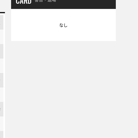
CARD
太
なし
也
勇
朗
祈
士
渉
希