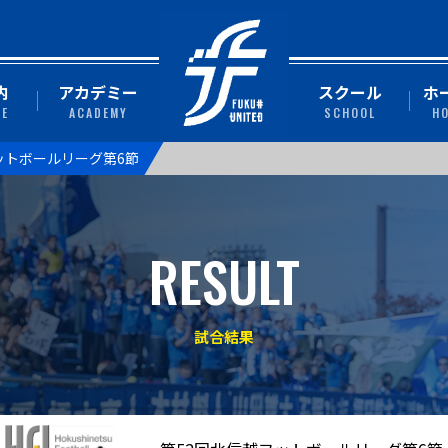
内
アカデミー
スクール
ホ
TE
ACADEMY
SCHOOL
H
ットボールリーグ第6節
RESULT
試合結果