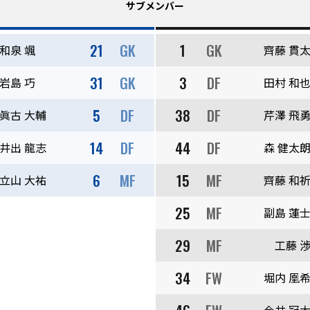
サブメンバー
21
GK
1
GK
和泉 颯
齊藤 貫
31
GK
3
DF
岩島 巧
田村 和
5
DF
38
DF
眞古 大輔
芹澤 飛
14
DF
44
DF
井出 龍志
森 健太
6
MF
15
MF
立山 大祐
齊藤 和
25
MF
副島 蓮
29
MF
工藤 
34
FW
堀内 凰