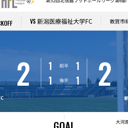
第52回北信越フットボールリーグ第6節
新潟医療福祉大学FC
敦賀市
CKOFF
2
2
1
1
前半
1
1
後半
C
GOAL
大河原