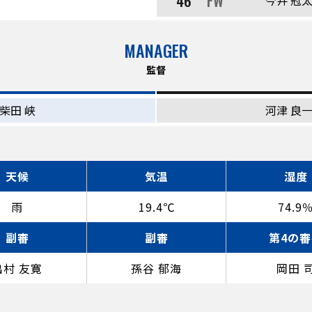
46
FW
今井 冠
MANAGER
監督
柴田 峡
河津 良
天候
気温
湿度
雨
19.4℃
74.9
副審
副審
第4の審
出村 友寛
孫谷 郁海
岡田 