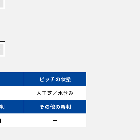
太
一
ピッチの状態
％
人工芝／水含み
判
その他の審判
司
ー