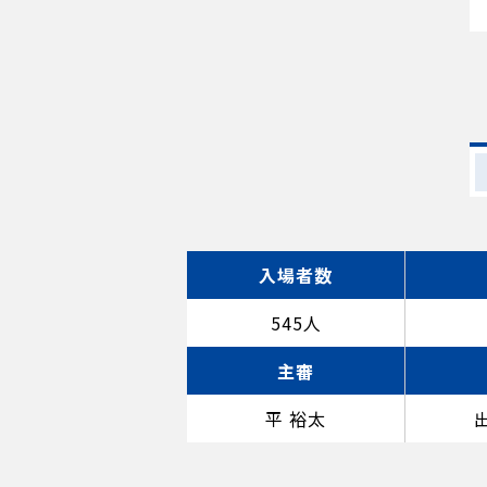
入場者数
545人
主審
平 裕太