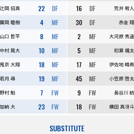
22
DF
16
DF
辻岡 招真
荒井 宥
4
MF
30
DF
廣岡 睦樹
赤金 
8
MF
2
MF
山口 哲平
大河原 秀
10
MF
5
MF
中村 晃大
初瀬 颯
18
MF
17
MF
鬼京 大翔
伊佐地 晴
19
MF
45
MF
若月 尋
小笠原 啓
7
FW
9
FW
野村 魁
長谷川 
23
FW
18
FW
加納 大
横田 真冴
SUBSTITUTE