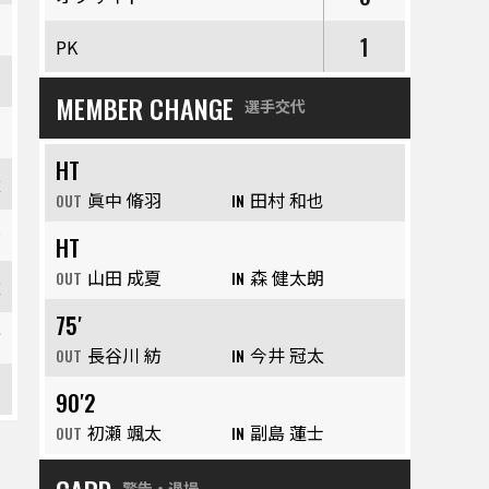
人
1
PK
翔
MEMBER CHANGE
選手交代
速
HT
太
眞中 脩羽
田村 和也
OUT
IN
希
HT
山田 成夏
森 健太朗
OUT
IN
太
75′
紡
長谷川 紡
今井 冠太
OUT
IN
斗
90′2
初瀬 颯太
副島 蓮士
OUT
IN
警告・退場