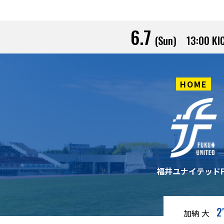
6.7
(Sun)
13:00
KI
HOME
福井ユナイテッドF
2′
加納 大