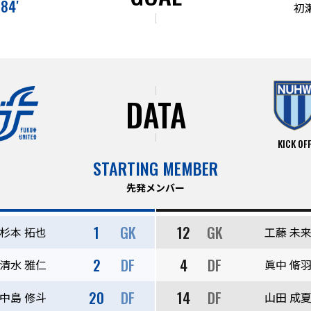
84′
初
DATA
KICK OF
STARTING MEMBER
先発メンバー
1
GK
12
GK
杉本 拓也
工藤 未
2
DF
4
DF
清水 雅仁
眞中 脩
20
DF
14
DF
中島 修斗
山田 成