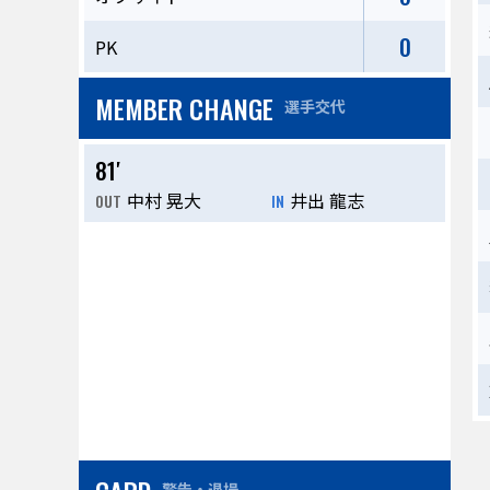
0
PK
MEMBER CHANGE
選手交代
81′
中村 晃大
井出 龍志
OUT
IN
警告・退場