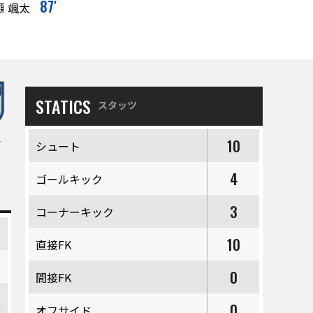
87′
瀬 颯太
STATICS
スタッツ
10
F
シュート
4
ゴールキック
3
コーナーキック
来
10
直接FK
羽
0
間接FK
夏
0
オフサイド