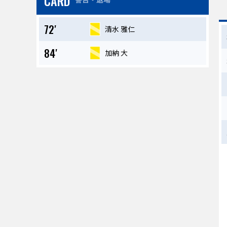
CARD
72′
清水 雅仁
84′
加納 大