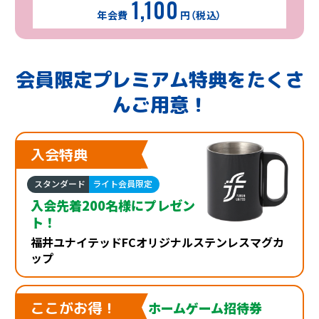
1,100
年会費
円（税込）
会員限定プレミアム特典を
たくさ
んご用意！
入会特典
スタンダード
ライト会員限定
入会先着200名様に
プレゼン
ト！
福井ユナイテッドFC
オリジナルステンレスマグカ
ップ
ここがお得！
ホームゲーム招待券