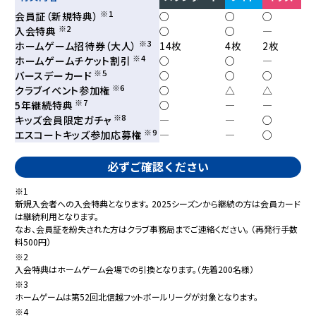
※1
会員証（新規特典）
○
○
○
※2
入会特典
○
○
―
※3
ホームゲーム招待券（大人）
14枚
4枚
2枚
※4
ホームゲームチケット割引
○
○
―
※5
バースデーカード
○
○
○
※6
クラブイベント参加権
○
△
△
※7
5年継続特典
○
―
―
※8
キッズ会員限定ガチャ
―
―
○
※9
エスコートキッズ参加応募権
―
―
○
必ずご確認ください
※1
新規入会者への入会特典となります。
2025シーズンから継続の方は会員カード
は継続利用となります。
なお、会員証を紛失された方はクラブ事務局までご連絡ください。
（再発行手数
料500円）
※2
入会特典はホームゲーム会場での引換となります。（先着200名様）
※3
ホームゲームは第52回北信越フットボールリーグが対象となります。
※4