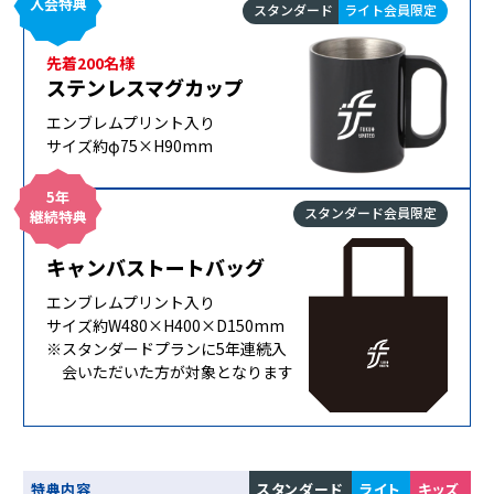
入会特典
スタンダード
ライト会員限定
先着200名様
ステンレス
マグカップ
エンブレムプリント入り
サイズ約φ75×H90mm
5年
スタンダード会員限定
継続特典
キャンバス
トートバッグ
エンブレムプリント入り
サイズ約W480×H400×D150mm
※スタンダードプランに5年連続
入
会いただいた方が対象となります
特典内容
スタンダード
ライト
キッズ