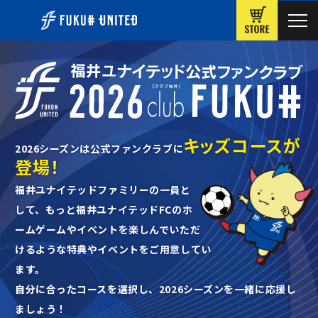
ONLINE
キッズコースが
2026シーズンは公式ファンクラブに
登場！
福井ユナイテッドファミリーの一員と
して、
もっと福井ユナイテッドFCのホ
ームゲームや
イベントを楽しんでいただ
けるような特典やイベントをご用意してい
ます。
自分に合ったコースを選択し、2026シーズンを一緒に応援し
ましょう！