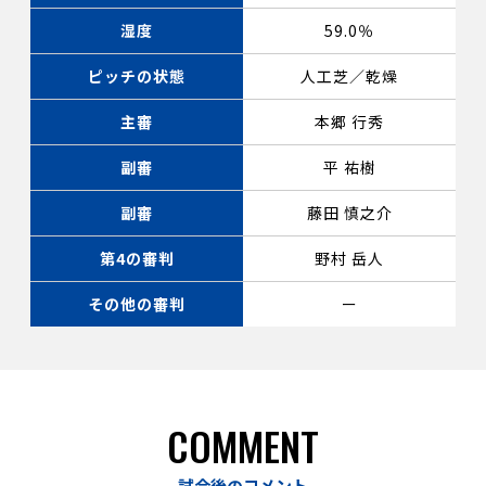
湿度
59.0％
ピッチの状態
人工芝／乾燥
主審
本郷 行秀
副審
平 祐樹
副審
藤田 慎之介
第4の審判
野村 岳人
その他の審判
ー
COMMENT
試合後のコメント