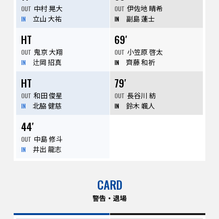
中村 晃大
伊佐地 晴希
OUT
OUT
立山 大祐
副島 蓮士
IN
IN
HT
69′
鬼京 大翔
小笠原 啓太
OUT
OUT
辻岡 招真
齊藤 和祈
IN
IN
HT
79′
和田 俊星
長谷川 紡
OUT
OUT
北脇 健慈
鈴木 颯人
IN
IN
44′
中島 修斗
OUT
井出 龍志
IN
CARD
警告・退場