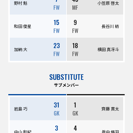
野村 魁
小笠原 啓太
FW
MF
15
9
和田 俊星
長谷川 紡
FW
FW
23
18
加納 大
横田 真冴斗
FW
FW
SUBSTITUTE
サブメンバー
31
1
岩島 巧
齊藤 貫太
GK
GK
3
4
中山 和紀
眞中 脩羽