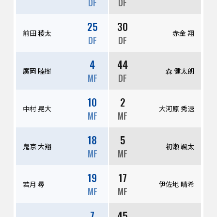
DF
DF
25
30
前田 稜太
赤金 翔
DF
DF
4
44
廣岡 睦樹
森 健太朗
MF
DF
10
2
中村 晃大
大河原 秀速
MF
MF
18
5
鬼京 大翔
初瀬 颯太
MF
MF
19
17
若月 尋
伊佐地 晴希
MF
MF
7
45