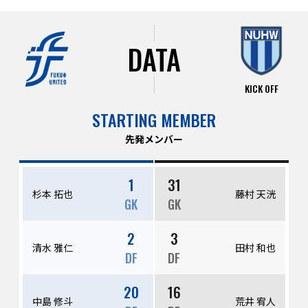
DATA
KICK OFF
STARTING MEMBER
先発メンバー
1
31
杉本 拓也
藤村 天洸
GK
GK
2
3
清水 雅仁
田村 和也
DF
DF
20
16
中島 修斗
荒井 宥人