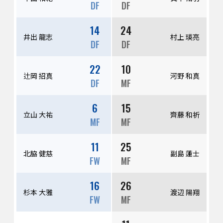
DF
DF
14
24
井出 龍志
村上 瑛亮
DF
DF
22
10
辻岡 招真
河野 和真
DF
MF
6
15
立山 大祐
齊藤 和祈
MF
MF
11
25
北脇 健慈
副島 蓮士
FW
MF
16
26
杉本 大雅
渡辺 陽翔
FW
MF