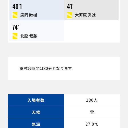
40′1
41′
廣岡 睦樹
大河原 秀速
74′
北脇 健慈
※試合時間は80分となります。
入場者数
180人
天候
雲
気温
27.0℃