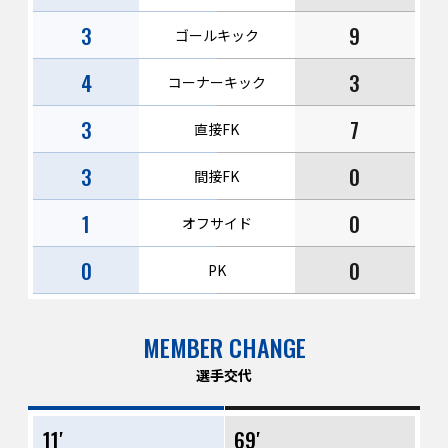
3
9
ゴールキック
4
3
コーナーキック
3
7
直接FK
3
0
間接FK
1
0
オフサイド
0
0
PK
MEMBER CHANGE
選手交代
11′
69′