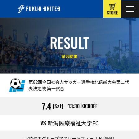
ONLINE
RESULT
試合結果
第62回全国社会人サッカー選手権北信越大会第二代
表決定戦 第一試合
7.4
(Sat)
13:30
KICKOFF
新潟医療福祉大学FC
北陸建工グループアスリートフィールド[海側]