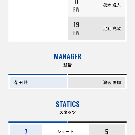
11
鈴木 颯人
FW
19
足利 光政
FW
MANAGER
監督
柴田 峡
渡辺 陽翔
STATICS
スタッツ
7
5
シュート