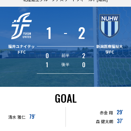
1
2
福井ユナイテッ
新潟医療福祉大
ドFC
学FC
0
2
前半
1
0
後半
GOAL
29′
赤金 翔
79′
清水 雅仁
37′
森 健太朗