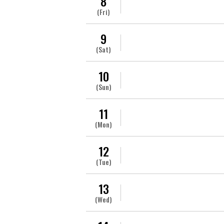
8
(Fri)
9
(Sat)
10
(Sun)
11
(Mon)
12
(Tue)
13
(Wed)