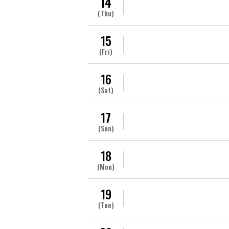
14
(Thu)
15
(Fri)
16
(Sat)
17
(Sun)
18
(Mon)
19
(Tue)