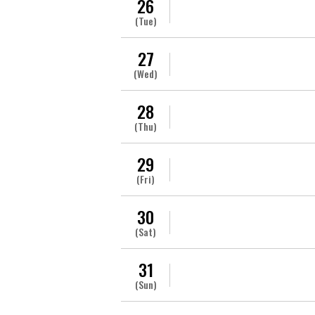
26
(Tue)
27
(Wed)
28
(Thu)
29
(Fri)
30
(Sat)
31
(Sun)