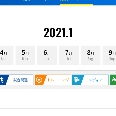
2021.1
4
5
6
7
8
9
月
月
月
月
月
月
Apr.
May.
Jun.
Jul.
Aug.
Sep.
試合関連
トレーニング
メディア