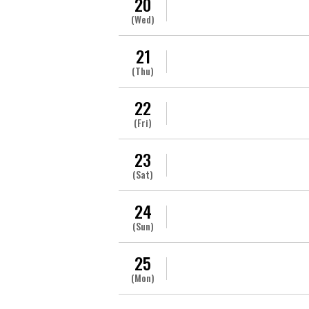
20
(Wed)
21
(Thu)
22
(Fri)
23
(Sat)
24
(Sun)
25
(Mon)