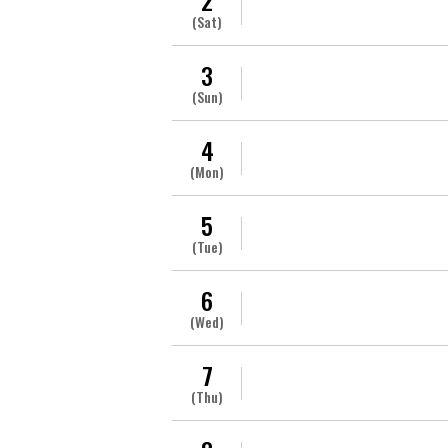
2
(Sat)
3
(Sun)
4
(Mon)
5
(Tue)
6
(Wed)
7
(Thu)