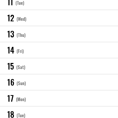
11
(Tue)
12
(Wed)
13
(Thu)
14
(Fri)
15
(Sat)
16
(Sun)
17
(Mon)
18
(Tue)