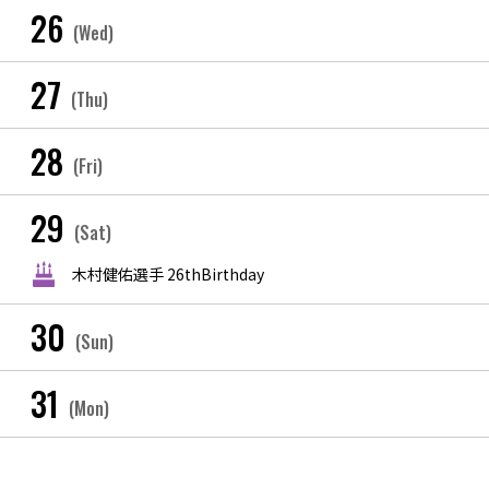
26
(Wed)
27
(Thu)
28
(Fri)
29
(Sat)
木村健佑選手 26thBirthday
30
(Sun)
31
(Mon)