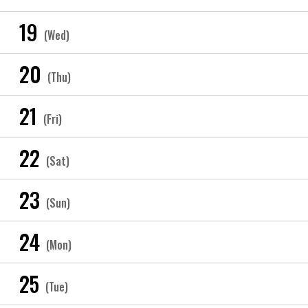
19
(Wed)
20
(Thu)
21
(Fri)
22
(Sat)
23
(Sun)
24
(Mon)
25
(Tue)