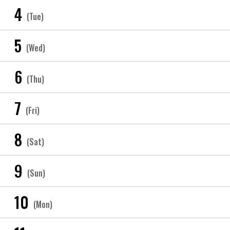
4
(Tue)
5
(Wed)
6
(Thu)
7
(Fri)
8
(Sat)
9
(Sun)
10
(Mon)