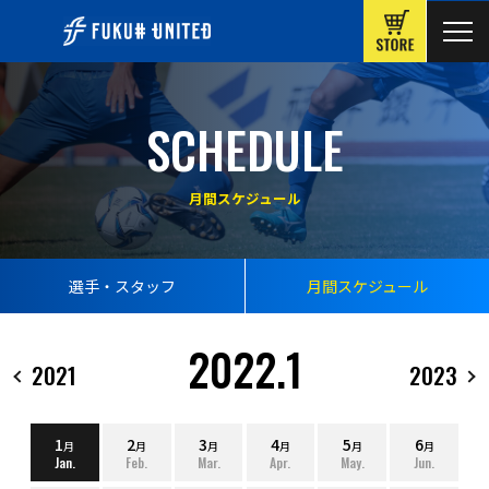
ONLINE
SCHEDULE
月間スケジュール
選手・スタッフ
月間スケジュール
2022.1
2021
2023
1
2
3
4
5
6
月
月
月
月
月
月
Jan.
Feb.
Mar.
Apr.
May.
Jun.