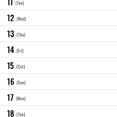
11
(Tue)
12
(Wed)
13
(Thu)
14
(Fri)
15
(Sat)
16
(Sun)
17
(Mon)
18
(Tue)