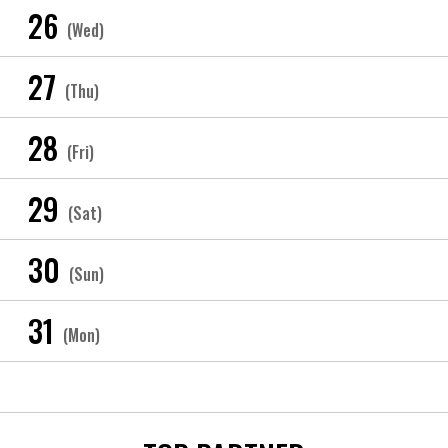
26
(Wed)
27
(Thu)
28
(Fri)
29
(Sat)
30
(Sun)
31
(Mon)