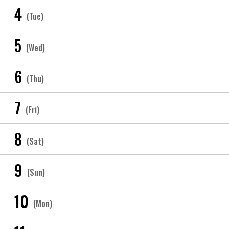
4
(Tue)
5
(Wed)
6
(Thu)
7
(Fri)
8
(Sat)
9
(Sun)
10
(Mon)