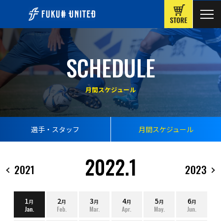
ONLINE
SCHEDULE
月間スケジュール
選手・スタッフ
月間スケジュール
2022.1
2021
2023
1
2
3
4
5
6
月
月
月
月
月
月
Jan.
Feb.
Mar.
Apr.
May.
Jun.