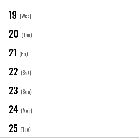
19
(Wed)
20
(Thu)
21
(Fri)
22
(Sat)
23
(Sun)
24
(Mon)
25
(Tue)