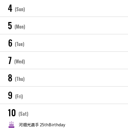
4
(Sun)
5
(Mon)
6
(Tue)
7
(Wed)
8
(Thu)
9
(Fri)
10
(Sat)
河畑光選手 25thBirthday