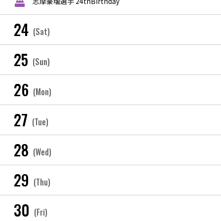
志摩豪瑠選手 24thBirthday
24
(Sat)
25
(Sun)
26
(Mon)
27
(Tue)
28
(Wed)
29
(Thu)
30
(Fri)