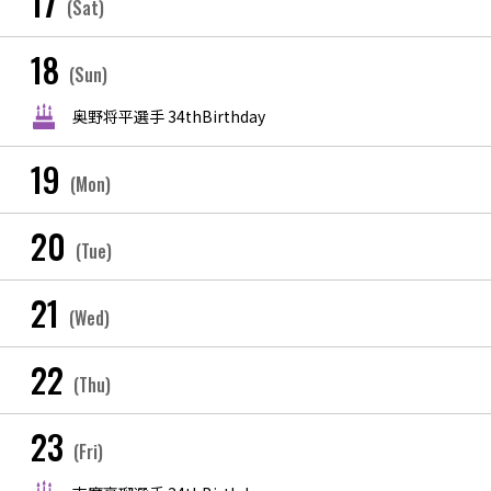
17
(Sat)
18
(Sun)
奥野将平選手 34thBirthday
19
(Mon)
20
(Tue)
21
(Wed)
22
(Thu)
23
(Fri)