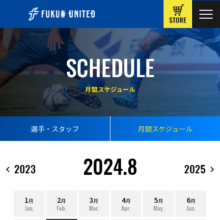
ONLINE
SCHEDULE
月間スケジュール
選手・スタッフ
月間スケジュール
2024.8
2023
2025
1
2
3
4
5
6
月
月
月
月
月
月
Jan.
Feb.
Mar.
Apr.
May.
Jun.