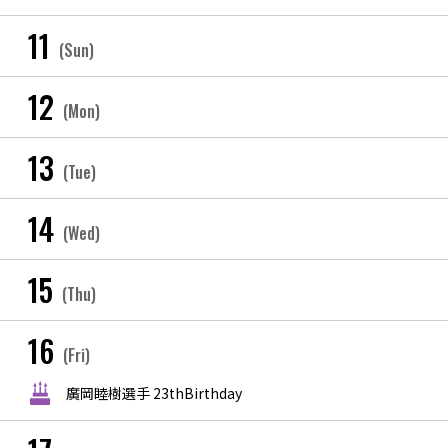
11
(Sun)
12
(Mon)
13
(Tue)
14
(Wed)
15
(Thu)
16
(Fri)
廣岡睦樹選手 23thBirthday