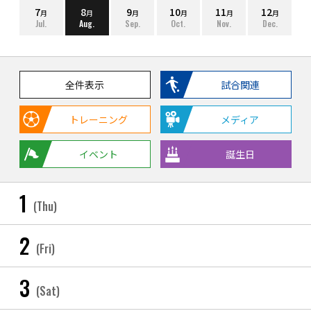
7
8
9
10
11
12
月
月
月
月
月
月
Jul.
Aug.
Sep.
Oct.
Nov.
Dec.
全件表示
試合関連
トレーニング
メディア
イベント
誕生日
1
(Thu)
2
(Fri)
3
(Sat)