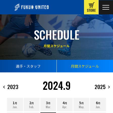
ONLINE
SCHEDULE
月間スケジュール
選手・スタッフ
月間スケジュール
2024.9
2023
2025
1
2
3
4
5
6
月
月
月
月
月
月
Jan.
Feb.
Mar.
Apr.
May.
Jun.