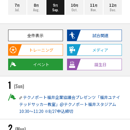
7
8
9
10
11
12
月
月
月
月
月
月
Jul.
Aug.
Sep.
Oct.
Nov.
Dec.
全件表示
試合関連
トレーニング
メディア
イベント
誕生日
1
(Sun)
テクノポート福井企業協議会プレゼンツ「福井ユナイ
テッドサッカー教室」@テクノポート福井スタジアム
10:30〜11:20 ※8/27申込締切
2
(Mon)