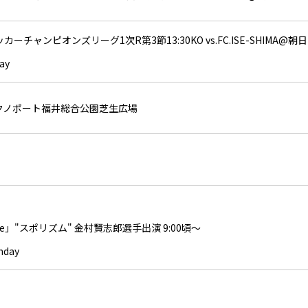
ーチャンピオンズリーグ1次R第3節13:30KO vs.FC.ISE-SHIM
ay
テクノポート福井総合公園芝生広場
une」"スポリズム" 金村賢志郎選手出演 9:00頃～
hday