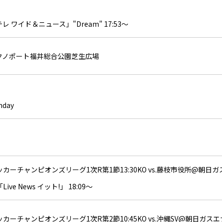
ワイド＆ニュース」"Dream" 17:53～
テクノポート福井総合公園芝生広場
hday
カーチャンピオンズリーグ1次R第1節13:30KO vs.藤枝市役所@朝
e News イット!」 18:09～
カーチャンピオンズリーグ1次R第2節10:45KO vs.沖縄SV@朝日ガ