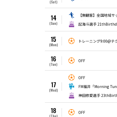
(Sat)
【無観客】全国地域サッカ
14
(Sun)
起海斗選手 21thBirthd
15
トレーニング9:00@
(Mon)
16
OFF
(Tue)
OFF
17
FM福井「Morning T
(Wed)
神田修愛選手 23thBirt
18
OFF
(Thu)