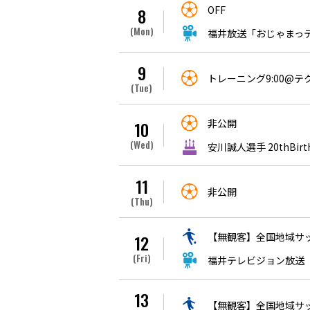
OFF
8
(Mon)
福井放送「おじゃまっテレ 
9
トレーニング9:00@
(Tue)
非公開
10
(Wed)
安川誠人選手 20thBirt
11
非公開
(Thu)
【無観客】全国地域サッ
12
(Fri)
福井テレビジョン放送「Liv
13
【無観客】全国地域サッ