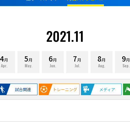
2021.11
4
5
6
7
8
9
月
月
月
月
月
月
Apr.
May.
Jun.
Jul.
Aug.
Sep.
試合関連
トレーニング
メディア