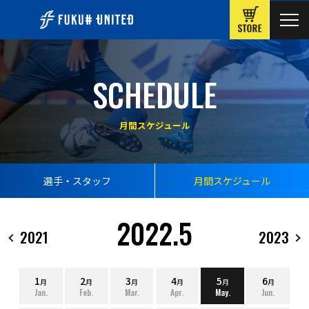
ONLINE
SCHEDULE
月間スケジュール
選手・スタッフ
月間スケジュール
2022.5
2021
2023
1
2
3
4
5
6
月
月
月
月
月
月
Jan.
Feb.
Mar.
Apr.
May.
Jun.