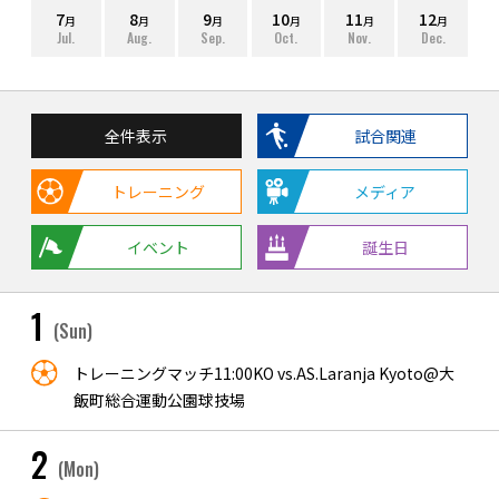
7
8
9
10
11
12
月
月
月
月
月
月
Jul.
Aug.
Sep.
Oct.
Nov.
Dec.
全件表示
試合関連
トレーニング
メディア
イベント
誕生日
1
(Sun)
トレーニングマッチ11:00KO vs.AS.Laranja Kyoto@大
飯町総合運動公園球技場
2
(Mon)