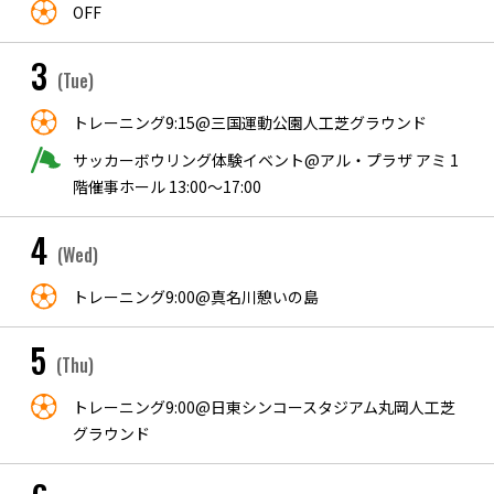
OFF
3
(Tue)
トレーニング9:15@三国運動公園人工芝グラウンド
サッカーボウリング体験イベント@アル・プラザ アミ 1
階催事ホール 13:00～17:00
4
(Wed)
トレーニング9:00@真名川憩いの島
5
(Thu)
トレーニング9:00@日東シンコースタジアム丸岡人工芝
グラウンド