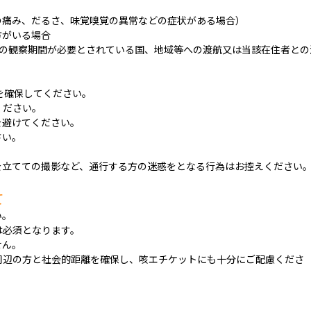
の痛み、だるさ、味覚嗅覚の異常などの症状がある場合）
方がいる場合
後の観察期間が必要とされている国、地域等への渡航又は当該在住者との
を確保してください。
ください。
を避けてください。
さい。
を立てての撮影など、通行する方の迷惑をとなる行為はお控えください
て
い。
は必須となります。
せん。
周辺の方と社会的距離を確保し、咳エチケットにも十分にご配慮くださ