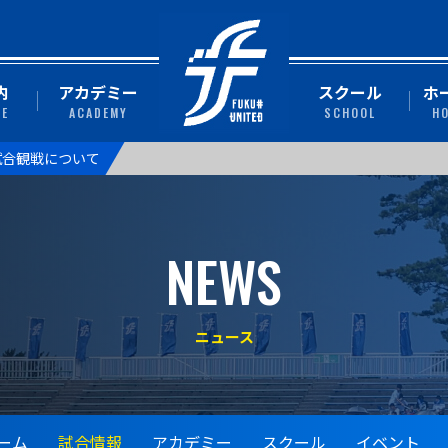
内
アカデミー
スクール
ホ
TE
ACADEMY
SCHOOL
H
 】試合観戦について
NEWS
ニュース
ーム
試合情報
アカデミー
スクール
イベント