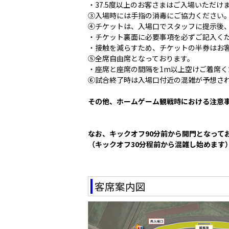
・37.5度以上のお客さまはご入場いただけ
③入場時には手指の消毒にご協力ください
④チケットは、入場口でスタッフに提示後
・チケット裏面に必要事項を必ずご記入く
・接触を減らすため、チケットの半券はお
⑤全席自由席となっております。
・座席と座席の間隔を1m以上空けご着席く
⑥試合終了時は入場口付近の混雑が予想さ
その他、ホームゲーム観戦時における注意
なお、キックオフ90分前から開門となって
（キックオフ30分程前から混雑し始めます
客席案内図