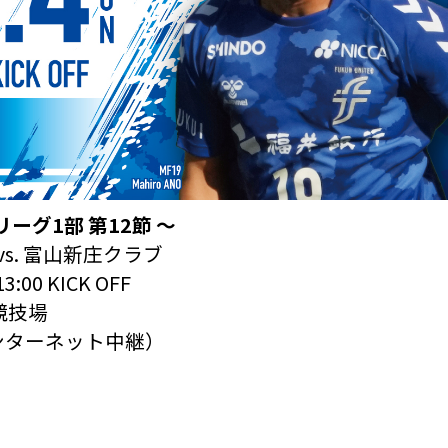
ーグ1部 第12節
〜
vs. 富山新庄クラブ
0 KICK OFF
競技場
（インターネット中継）