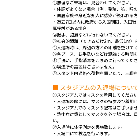
①無理なご来場は、見合わせてください。
・体調がよくない場合（例：発熱、咳、喉
・同居家族や身近な知人に感染が疑われる
・過去7日以内に政府から入国制限、入国
厚接触がある場合
②握手、抱擁などは行わないでください。
③社会的距離（できるだけ2m、最低1m）
④入退場時は、周辺の方との距離を空けて
⑤各ブース、お手洗いなどは混雑する時間
⑥手洗い、手指消毒をこまめに行ってくだ
⑦
喫煙所の設置はございません。
⑧スタンド内通路へ荷物を置いたり、三脚
■ スタジアムの入退場につい
①スタジアムではマスクを着用してくださ
・入退場の際には、マスクの持参及び着用
・スタジアムでのマスクの配布はございま
・熱中症対策としてマスクを外す場合は、
い。
②入場時に体温測定を実施致します。
・入場口にて検温を行います。