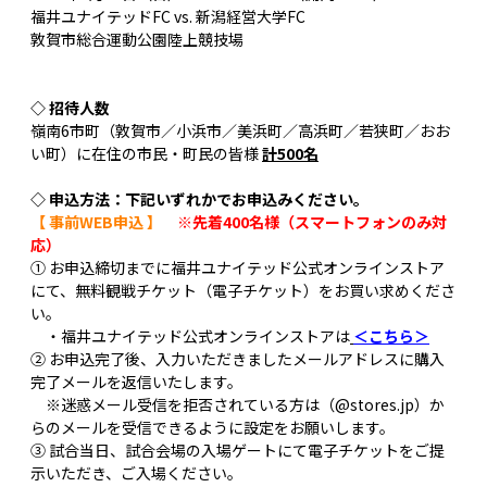
福井ユナイテッドFC vs. 新潟経営大学FC
敦賀市総合運動公園陸上競技場
◇ 招待人数
嶺南6市町（敦賀市／小浜市／美浜町／高浜町／若狭町／おお
い町）に在住の市民・町民の皆様
計500名
◇ 申込方法：下記いずれかでお申込みください。
【 事前WEB申込 】
※先着400名様（スマートフォンのみ対
応）
① お申込締切までに福井ユナイテッド公式オンラインストア
にて、無料観戦チケット（電子チケット）をお買い求めくださ
い。
・福井ユナイテッド公式オンラインストアは
＜こちら＞
② お申込完了後、入力いただきましたメールアドレスに購入
完了メールを返信いたします。
※迷惑メール受信を拒否されている方は（@stores.jp）か
らのメールを受信できるように設定をお願いします。
③ 試合当日、試合会場の入場ゲートにて電子チケットをご提
示いただき、ご入場ください。