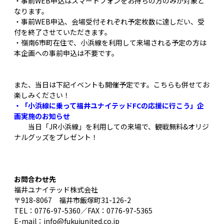
・事前WEB申込はスマートフォンをお持ちの方のみが対象と
なります。
・事前WEB申込、会場受付それぞれ予定枚数に達しだい、受
付を終了させていただきます。
・嶺南6市町在住で、小浜線を利用して来場される予定の方は
本企画への事前申込は不要です。
また、当日は下記イベントも開催予定です。こちらも併せてお
楽しみください！
・「小浜線に乗って福井ユナイテッドFCの応援に行こう」企
画実施のお知らせ
当日「JR小浜線」を利用しての来場で、観戦無料&オリジ
ナルグッズをプレゼント！
お問合わせ先
福井ユナイテッド株式会社
〒918-8067 福井市飯塚町31-126-2
TEL：0776-97-5360／FAX：
0776-97-5365
E-mail：info@fukuiunited.co.jp