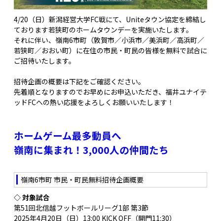
4/20（日）新潟経営大学FC戦にて、Uniteタウン協定を締結し
ております若狭町のホームタウンデーを実施いたします。
それに伴い、嶺南6市町（敦賀市／小浜市／美浜町／高浜町／
若狭町／おおい町）に在住の市民・町民の皆様を無料で試合に
ご招待いたします。
招待企画の概要は下記をご確認ください。
先着順となりますのでお早めにお申込いただき、福井ユナイテ
ッドFCへの熱い応援をよろしくお願いいたします！
ホームゲーム最多動員へ
嶺南に集まれ！3,000人の仲間たち
嶺南6市町 市民・町民無料招待企画概要
◇ 対象試合
第51回北信越フットボールリーグ1部 第3節
2025年4月20日（日）13:00 KICK OFF（開門11:30）