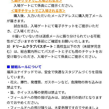
＜紙チケットでご入場される方＞
入場ゲートにて係員にご提示ください。
＜電子チケットでご入場される方＞
購入後、入力いただいたメールアドレスに購入完了メール
が届きます。
試合当日、入場ゲートにて電子チケットをご提示いただ
き、ご入場ください。
※届いていない方は迷惑メールに振り分けられている可能
性がございますので事前にご確認をお願いいたします。
3）ドリームクラブパスポート：
高校生以下の方（未就学児含
む）は、総合案内所にてパスポートと子ども用のチケットをお
受け取りいただき、入場ゲートにて係員にご提示ください。
■ 観戦ルールについて
福井ユナイテッドでは、安全で快適なスタジアムづくりを目指
しています。
・花火、爆竹、発煙筒、ガスホーンなど、危険物の持ち込みは
禁止です。
・
笛、ホイッスル等の使用は禁止です。
・フィールドへの物の投げ込みは、試合進行の妨げとなります
のでおやめください。
・フィールドへの飛び降りは、大変危険ですのでやめましょ