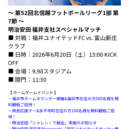
〜 第52回北信越フットボールリーグ1部 第
7節
〜
明治安田 福井支社スペシャルマッチ
■ 対戦：福井ユナイテッドFC vs. 富山新庄
クラブ
■ 日時：2026年6月20日（土）13:00 KICK
OFF
■ 会場：9.98スタジアム
■ 開門：11:30
【 ホームゲームイベント 】
・福井市ホームタウンデー開催&福井市在住の方500名様を無
料観戦ご招待！
・県民応援デー&永平寺町在住の方100名様を無料観戦ご招
待！
・
明治安田「シャレン！で献血」実施のお知らせ
・明治安田 福井支社presents「福井ユナイテッドサッカー教