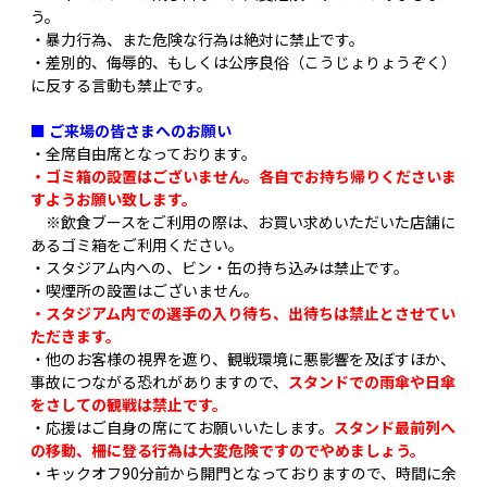
う。
・暴力行為、また危険な行為は絶対に禁止です。
・差別的、侮辱的、もしくは公序良俗（こうじょりょうぞく）
に反する言動も禁止です。
■ ご来場の皆さまへのお願い
・全席自由席となっております。
・ゴミ箱の設置はございません。各自でお持ち帰りくださいま
すようお願い致します。
※飲食ブースをご利用の際は、お買い求めいただいた店舗に
あるゴミ箱をご利用ください。
・スタジアム内への、ビン・缶の持ち込みは禁止です。
・喫煙所の設置はございません。
・スタジアム内での選手の入り待ち、出待ちは禁止とさせてい
ただきます。
・他のお客様の視界を遮り、観戦環境に悪影響を及ぼすほか、
事故につながる恐れがありますので、
スタンドでの雨傘や日傘
をさしての観戦は禁止です。
・応援はご自身の席にてお願いいたします。
スタンド最前列へ
の移動、柵に登る行為は大変危険ですのでやめましょう。
・キックオフ90分前から開門となっておりますので、時間に余